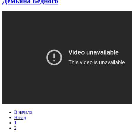
Демьяна Бедного
В начало
Назад
1
2