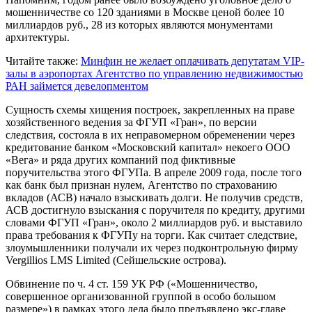
мошенничестве со 120 зданиями в Москве ценой более 10
миллиардов руб., 28 из которых являются монументами
архитектуры.
Читайте также:
Минфин не желает оплачивать депутатам VIP-
залы в аэропортах
Агентство по управлению недвижимостью
РАН займется девелопментом
Сущность схемы хищения построек, закрепленных на праве
хозяйственного ведения за ФГУП «Гран», по версии
следствия, состояла в их неправомерном обременении через
кредитование банком «Московский капитал» некоего ООО
«Вега» и ряда других компаний под фиктивные
поручительства этого ФГУПа. В апреле 2009 года, после того
как банк был признан нулем, Агентство по страхованию
вкладов (АСВ) начало взыскивать долги. Не получив средств,
АСВ достигнуло взыскания с поручителя по кредиту, другими
словами ФГУП «Гран», около 2 миллиардов руб. и выставило
права требования к ФГУПу на торги. Как считает следствие,
злоумышленники получали их через подконтрольную фирму
Vergillios LMS Limited (Сейшельские острова).
Обвинение по ч. 4 ст. 159 УК РФ («Мошенничество,
совершенное организованной группой в особо большом
размере») в рамках этого дела было предъявлено экс-главе