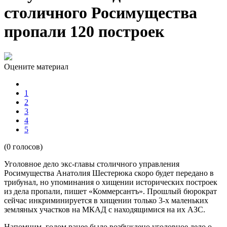
столичного Росимущества
пропали 120 построек
Оцените материал
1
2
3
4
5
(0 голосов)
Уголовное дело экс-главы столичного управления
Росимущества Анатолия Шестерюка скоро будет передано в
трибунал, но упоминания о хищении исторических построек
из дела пропали, пишет «Коммерсантъ». Прошлый бюрократ
сейчас инкриминируется в хищении только 3-х маленьких
земляных участков на МКАД с находящимися на их АЗС.
Напомним, годом ранее было возбуждено уголовное дело о